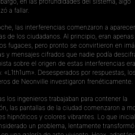
bargo, en las profundidades del sistema, algo
ó a fallar.
che, las interferencias comenzaron a aparecer
las de los ciudadanos. Al principio, eran apenas
los fugaces, pero pronto se convirtieron en im
as y mensajes cifrados que nadie podía descifra
pista sobre el origen de estas interferencias er
a: «L1th1um». Desesperados por respuestas, lo
eros de Neonville investigaron frenéticamente.
as los ingenieros trabajaban para contener la
ión, las pantallas de la ciudad comenzaron a mo
es hipnóticos y colores vibrantes. Lo que inici
nsiderado un problema, lentamente transformó 
 en una galería de arte viviente. Hoax, adaptán