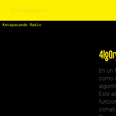
ketapasando
Ketapasando Radio
4lg0
En un 
como u
algori
Este a
funcion
climat