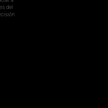
es del
ecisión