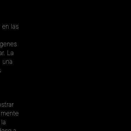
 en las
ágenes
r. La
a una
s
strar
almente
la
dose a