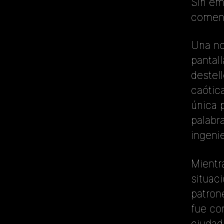
Sin em
comenz
Una no
pantal
destel
caótic
única 
palabr
ingeni
Mientr
situac
patron
fue co
ciudad