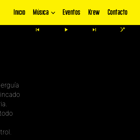
Inicio
Música
Eventos
Krew
Contacto
 erguía
rincado
ia.
todo
rol.