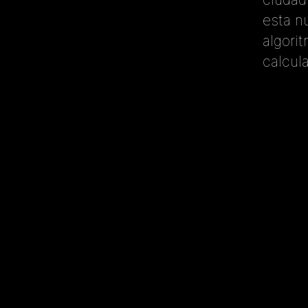
esta n
algori
calcula