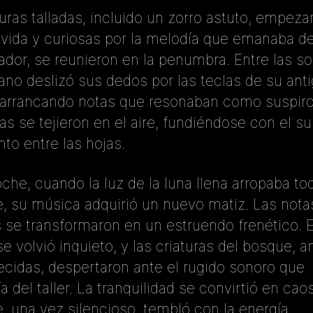
guras talladas, incluido un zorro astuto, empeza
 vida y curiosas por la melodía que emanaba del
llador, se reunieron en la penumbra. Entre las s
iano deslizó sus dedos por las teclas de su ant
arrancando notas que resonaban como suspiro
as se tejieron en el aire, fundiéndose con el su
nto entre las hojas.
che, cuando la luz de la luna llena arropaba to
, su música adquirió un nuevo matiz. Las nota
 se transformaron en un estruendo frenético. E
se volvió inquieto, y las criaturas del bosque, a
cidas, despertaron ante el rugido sonoro que
 del taller. La tranquilidad se convirtió en caos
, una vez silencioso, tembló con la energía