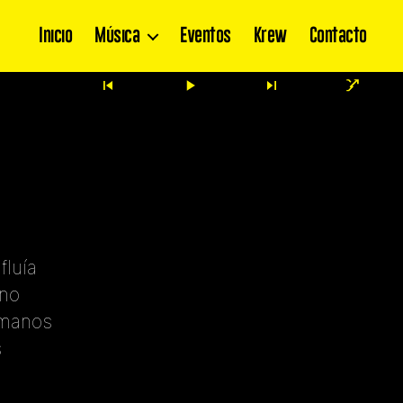
Inicio
Música
Eventos
Krew
Contacto
fluía
ano
 manos
s