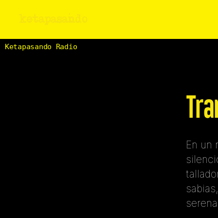
ketapasando
Ketapasando Radio
Tra
En un 
silenci
tallad
sabias
serena