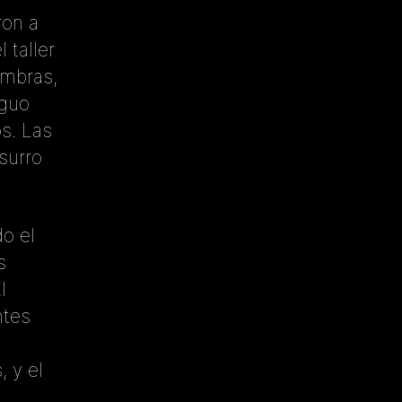
ron a
 taller
ombras,
iguo
s. Las
surro
do el
s
l
ntes
, y el