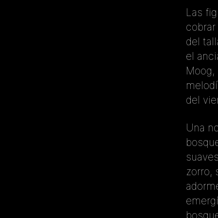
Las fi
cobrar
del ta
el anc
Moog, 
melodí
del vie
Una no
bosque
suaves
zorro, 
adorme
emergía
bosque