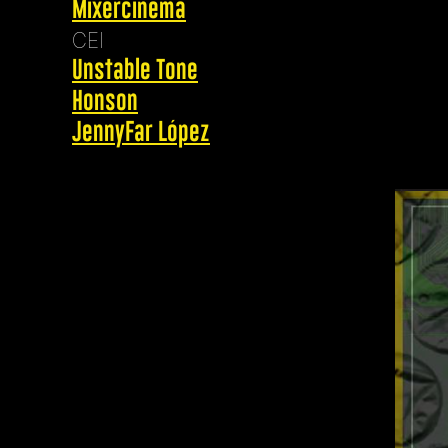
Mixercinema
CEI
Unstable Tone
Honson
JennyFar López