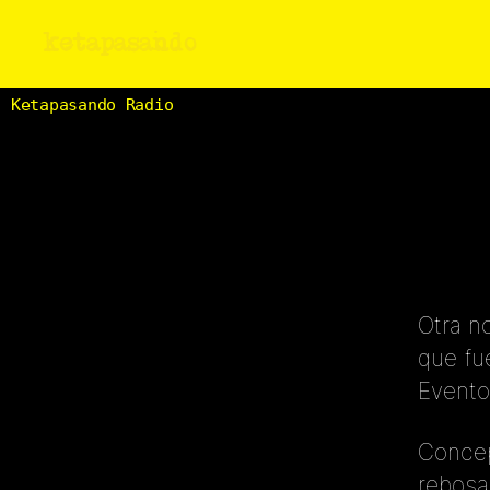
ketapasando
Ketapasando Radio
Otra n
que fu
Evento
Concep
rebosa